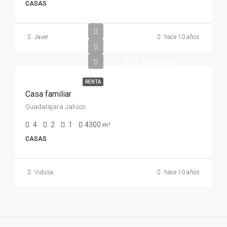
CASAS
Javer
hace 10 años
$11,500/mo
RENTA
Casa familiar
Guadalajara Jalisco
4
2
1
4300
m²
CASAS
Vidusa
hace 10 años