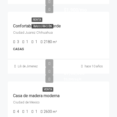
$1,900/mo
RENTA
Confortable Villa en Verde
INAUGURACIÓN
Ciudad Juarez Chihuahua
3
1
1
2180
m²
CASAS
Lili de Jimenez
hace 10 años
$7,60,000
$3,200/sq ft
VENTA
Casa de madera moderna
Ciudad de Mexico
4
1
1
2600
m²