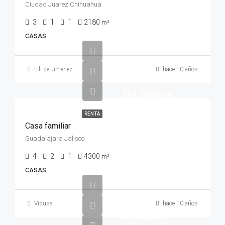
Ciudad Juarez Chihuahua
3
1
1
2180
m²
CASAS
Lili de Jimenez
hace 10 años
$11,500/mo
RENTA
Casa familiar
Guadalajara Jalisco
4
2
1
4300
m²
CASAS
Vidusa
hace 10 años
$7,58,000