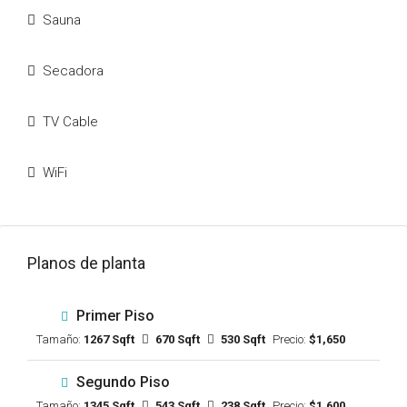
Sauna
Secadora
TV Cable
WiFi
Planos de planta
Primer Piso
Tamaño:
1267 Sqft
670 Sqft
530 Sqft
Precio:
$1,650
Segundo Piso
Tamaño:
1345 Sqft
543 Sqft
238 Sqft
Precio:
$1,600