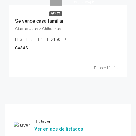
$3,690/sq ft
VENTA
Se vende casa familiar
Ciudad Juarez Chihuahua
3
2
1
2150
m²
CASAS
hace 11 años
Javer
Ver enlace de listados