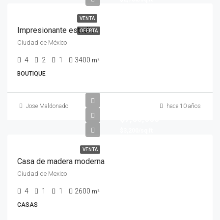
VENTA
Impresionante estudio
OFERTA
Ciudad de México
4
2
1
3400
m²
BOUTIQUE
Jose Maldonado
hace 10 años
$7,60,000
$3,200/sq ft
VENTA
Casa de madera moderna
Ciudad de Mexico
4
1
1
2600
m²
CASAS