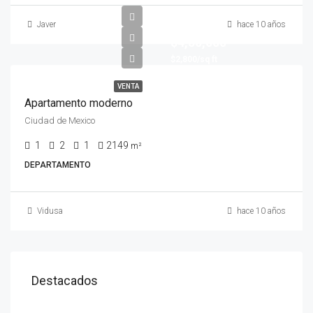
Javer
hace 10 años
$4,50,000
$2,800/sq ft
VENTA
Apartamento moderno
Ciudad de Mexico
1
2
1
2149
m²
DEPARTAMENTO
Vidusa
hace 10 años
Destacados
$1,900/mo
Ciudad Juarez Chihuahua