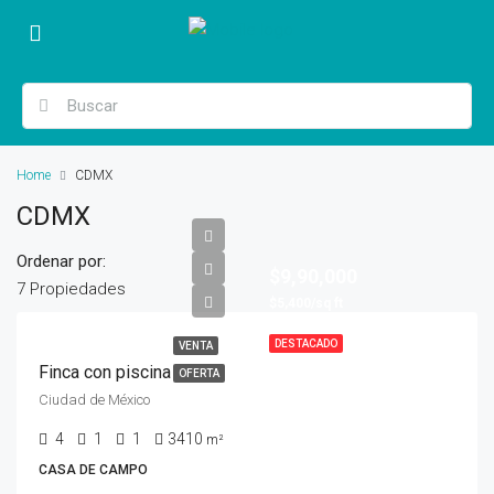
Home
CDMX
CDMX
Ordenar por:
$9,90,000
7 Propiedades
$5,400/sq ft
DESTACADO
VENTA
Finca con piscina
OFERTA
Ciudad de México
4
1
1
3410
m²
CASA DE CAMPO