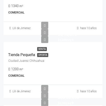
1340
m²
COMERCIAL
Lili de Jimenez
hace 10 años
$8,90,000
$3,690/sq ft
VENTA
Tienda Pequeña
OFERTA
Ciudad Juarez Chihuahua
1200
m²
COMERCIAL
Lili de Jimenez
hace 10 años
$35,50,000
$2,560/sq ft