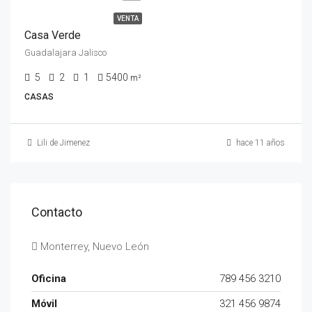
VENTA
Casa Verde
Guadalajara Jalisco
5
2
1
5400
m²
CASAS
Lili de Jimenez
hace 11 años
Contacto
Monterrey, Nuevo León
Oficina
789 456 3210
Móvil
321 456 9874