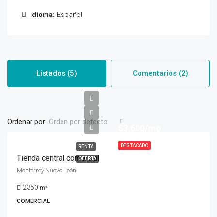
Idioma:
Español
Listados (5)
Comentarios (2)
Ordenar por:
Orden por defecto
$3,600/mo
DESTACADO
RENTA
Tienda central comercial
OFERTA
Monterrey Nuevo León
2350
m²
COMERCIAL