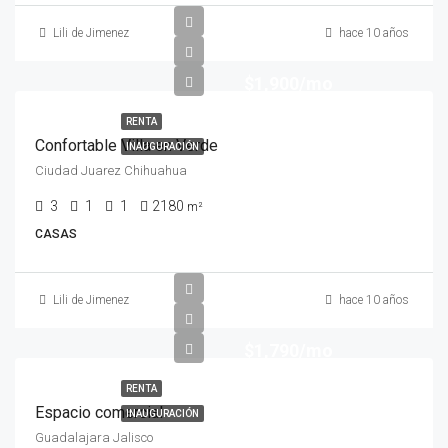
Lili de Jimenez
hace 10 años
$1,900/mo
RENTA
Confortable Villa en Verde
INAUGURACIÓN
Ciudad Juarez Chihuahua
3
1
1
2180
m²
CASAS
Lili de Jimenez
hace 10 años
$1,790/mo
RENTA
Espacio comercial
INAUGURACIÓN
Guadalajara Jalisco