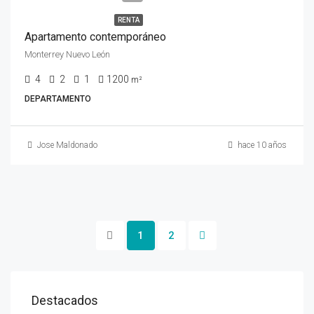
RENTA
Apartamento contemporáneo
Monterrey Nuevo León
4
2
1
1200
m²
DEPARTAMENTO
Jose Maldonado
hace 10 años
1
2
Destacados