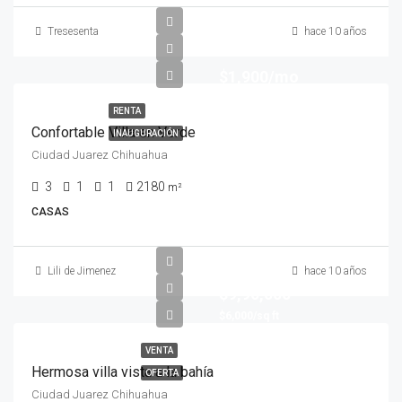
Tresesenta
hace 10 años
$1,900/mo
RENTA
Confortable Villa en Verde
INAUGURACIÓN
Ciudad Juarez Chihuahua
3
1
1
2180
m²
CASAS
Lili de Jimenez
hace 10 años
$9,90,000
$6,000/sq ft
VENTA
Hermosa villa vista a la bahía
OFERTA
Ciudad Juarez Chihuahua