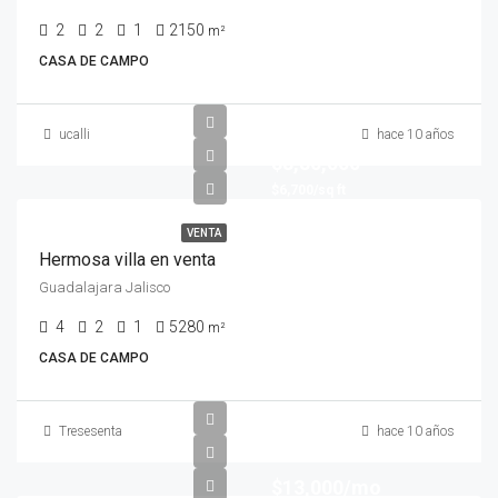
2
2
1
2150
m²
CASA DE CAMPO
ucalli
hace 10 años
$8,80,000
$6,700/sq ft
VENTA
Hermosa villa en venta
Guadalajara Jalisco
4
2
1
5280
m²
CASA DE CAMPO
Tresesenta
hace 10 años
$13,000/mo