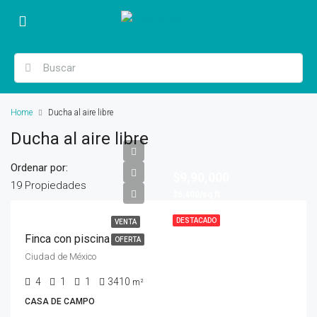
Home
Ducha al aire libre
Ducha al aire libre
Ordenar por:
$9,90,000
19 Propiedades
$5,400/sq ft
DESTACADO
VENTA
Finca con piscina
OFERTA
Ciudad de México
4
1
1
3410
m²
CASA DE CAMPO