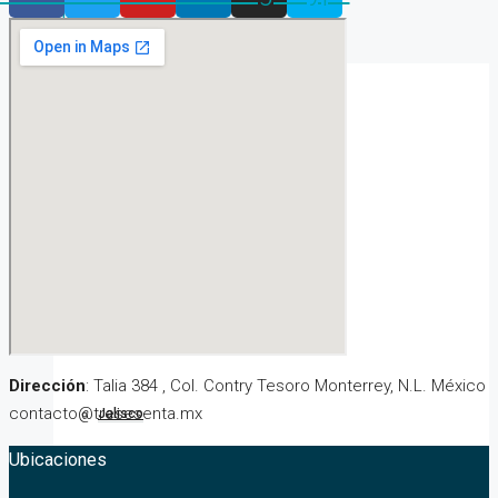
Ciudades
CDMX
Chihuahua
Nuevo León
Dirección
: Talia 384 , Col. Contry Tesoro Monterrey, N.L. México
contacto@tresesenta.mx
Jalisco
Ubicaciones