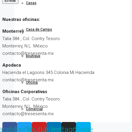
Enviar
Casas
Nuestras oficinas:
Casa de Campo
Monterrey
Talia 384 , Col. Contry Tesoro
Monterrey, N.L. México
contacto@tresesenta.mx
Boutique
Apodaca
Hacienda el Lagoons 345 Colonia Mi Hacienda
contacto@tresesenta.mx
Oficina
Oficinas Corporativas
Talia 384 , Col. Contry Tesoro
Monterrey, N.L. México
Comercial
contacto@tresesenta.mx
acebook
Twitter
Youtube
Linkedin
Instagram
Skype