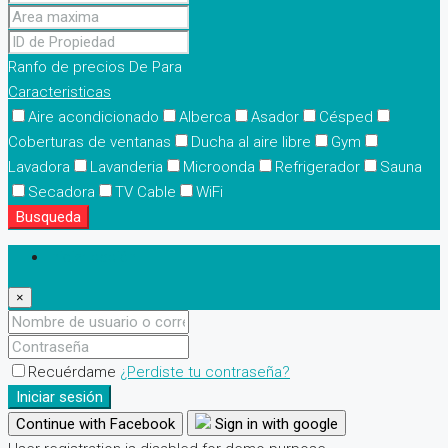
Ranfo de precios
De
Para
Caracteristicas
Aire acondicionado
Alberca
Asador
Césped
Coberturas de ventanas
Ducha al aire libre
Gym
Lavadora
Lavanderia
Microonda
Refrigerador
Sauna
Secadora
TV Cable
WiFi
Busqueda
Iniciar sesión
×
Recuérdame
¿Perdiste tu contraseña?
Iniciar sesión
Continue with Facebook
Sign in with google