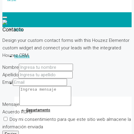
Contacto
Inicio
Design your custom contact forms with this Houzez Elementor
custom widget and connect your leads with the integrated
Houzez CRM.
Nosotros
Nombre
Apellido
Email
Propiedades
Mensaje
Departamento
Acuerdo RGPD
Doy mi consentimiento para que este sitio web almacene la
información enviada