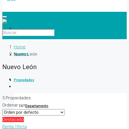
Inicio
Home
Nuevo León
Nosotros
Nuevo León
Propiedades
5 Propiedades
Ordenar por:
Departamento
Destacado
Renta
Oferta