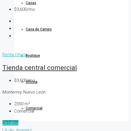
Casas
$3,600/mo
Casa de Campo
Renta
Oferta
Boutique
Tienda central comercial
$3,600/mo
Oficina
Monterrey Nuevo León
2350
m²
Comercial
Comercial
Detalles
Lili de Jimenez