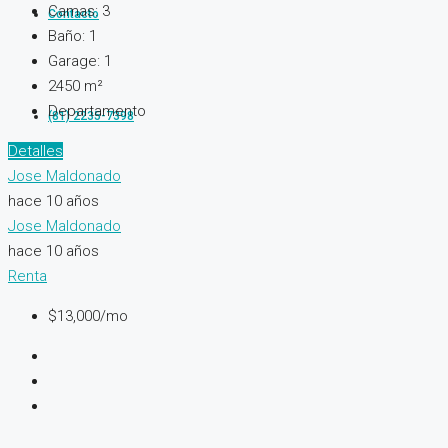
Camas:
3
Contacto
Baño:
1
Garage:
1
2450
m²
Departamento
(81) 2235-7398
Detalles
Jose Maldonado
hace 10 años
Jose Maldonado
hace 10 años
Renta
$13,000/mo