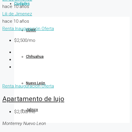
Ciudades
hace 10 años
Lili de Jimenez
hace 10 años
Renta
Inauguración
Oferta
CDMX
$2,500/mo
Chihuahua
Nuevo León
Renta
Inauguración
Oferta
Apartamento de lujo
Jalisco
$2,500/mo
Monterrey Nuevo Leon