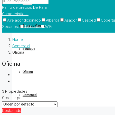
Casas
Ranfo de precios
De
Para
Caracteristicas
Aire acondicionado
Alberca
Asador
Césped
Cobertu
Casa de Campo
Secadora
TV Cable
WiFi
Home
Comercial
Boutique
Oficina
Oficina
Oficina
3 Propiedades
Comercial
Ordenar por:
Destacado