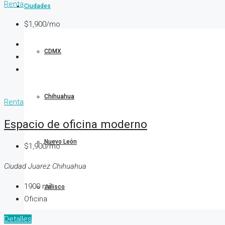
Renta
Ciudades
$1,900/mo
CDMX
Chihuahua
Renta
Espacio de oficina moderno
Nuevo León
$1,900/mo
Ciudad Juarez Chihuahua
1900
m²
Jalisco
Oficina
Detalles