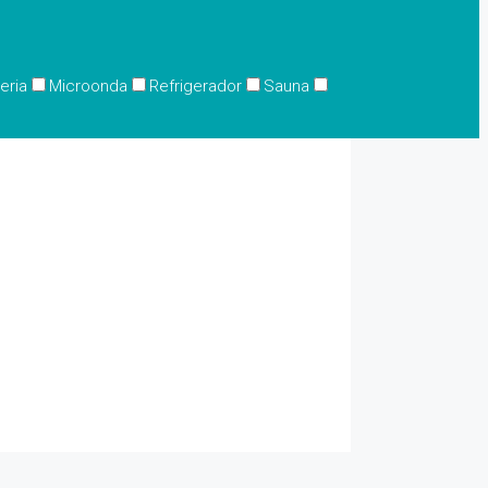
eria
Microonda
Refrigerador
Sauna