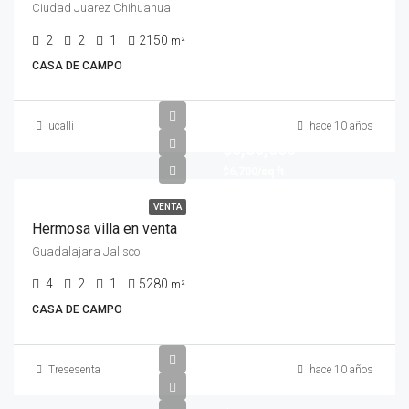
Ciudad Juarez Chihuahua
2
2
1
2150
m²
CASA DE CAMPO
ucalli
hace 10 años
$8,80,000
$6,700/sq ft
VENTA
Hermosa villa en venta
Guadalajara Jalisco
4
2
1
5280
m²
CASA DE CAMPO
Tresesenta
hace 10 años