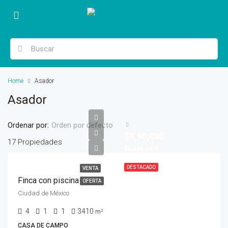
Home
Asador
Asador
Ordenar por:
Orden por defecto
$9,90,000
17 Propiedades
$5,400/sq ft
DESTACADO
VENTA
Finca con piscina
OFERTA
Ciudad de México
4
1
1
3410
m²
CASA DE CAMPO