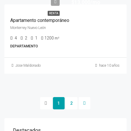
$13,000/mo
RENTA
Apartamento contemporáneo
Monterrey Nuevo León
4
2
1
1200
m²
DEPARTAMENTO
Jose Maldonado
hace 10 años
1
2
Destacados