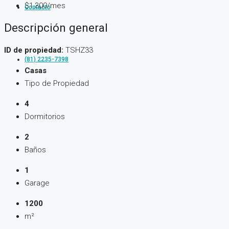
$1,300/mes
Contacto
Descripción general
ID de propiedad:
TSHZ33
(81) 2235-7398
Casas
Tipo de Propiedad
4
Dormitorios
2
Baños
1
Garage
1200
m²