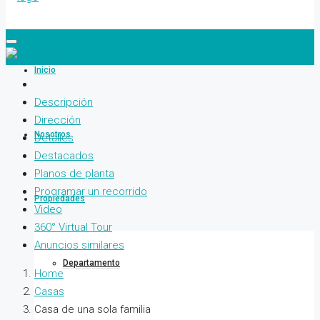
Inicio
Descripción
Dirección
Nosotros
Detalles
Destacados
Planos de planta
Programar un recorrido
Propiedades
Video
360° Virtual Tour
Anuncios similares
Departamento
Home
Casas
Casa de una sola familia