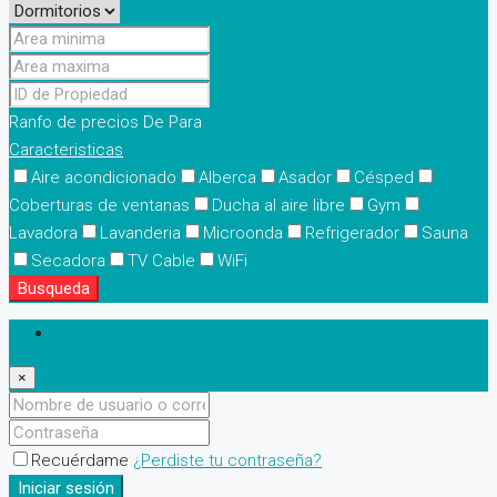
Ranfo de precios
De
Para
Caracteristicas
Aire acondicionado
Alberca
Asador
Césped
Coberturas de ventanas
Ducha al aire libre
Gym
Lavadora
Lavanderia
Microonda
Refrigerador
Sauna
Secadora
TV Cable
WiFi
Busqueda
Iniciar sesión
×
Recuérdame
¿Perdiste tu contraseña?
Iniciar sesión