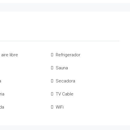
aire libre
Refrigerador
Sauna
a
Secadora
ria
TV Cable
da
WiFi