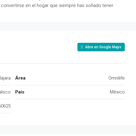
y convertirse en el hogar que siempre has soñado tener.
Abre en Google Maps
ajara
Área
Omnilife
alisco
País
México
60625