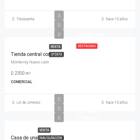
Tresesenta
hace 10 años
$3,600/mo
DESTACADO
RENTA
Tienda central comercial
OFERTA
Monterrey Nuevo León
2350
m²
COMERCIAL
Lili de Jimenez
hace 10 años
$6,70,000
$1,300/mes
VENTA
Casa de una sola familia
INAUGURACIÓN