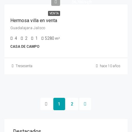
$6,700/sq ft
VENTA
Hermosa villa en venta
Guadalajara Jalisco
4
2
1
5280
m²
CASA DE CAMPO
Tresesenta
hace 10 años
1
2
Destacados