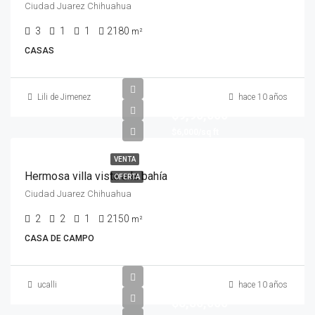
Ciudad Juarez Chihuahua
3
1
1
2180
m²
CASAS
Lili de Jimenez
hace 10 años
$9,90,000
$6,000/sq ft
VENTA
Hermosa villa vista a la bahía
OFERTA
Ciudad Juarez Chihuahua
2
2
1
2150
m²
CASA DE CAMPO
ucalli
hace 10 años
$8,80,000