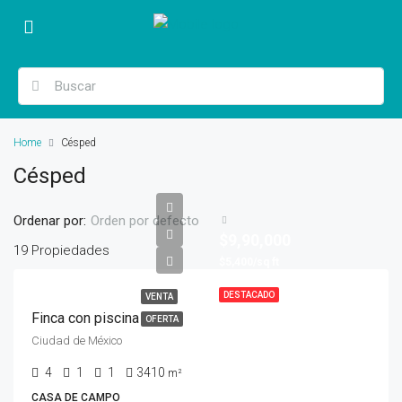
Home
Césped
Césped
Ordenar por:
Orden por defecto
$9,90,000
19 Propiedades
$5,400/sq ft
DESTACADO
VENTA
Finca con piscina
OFERTA
Ciudad de México
4
1
1
3410
m²
CASA DE CAMPO