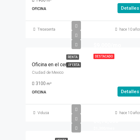
1900
m²
Detalles
OFICINA
Tresesenta
hace 10 año
$9,000/mo
DESTACADO
RENTA
Oficina en el centro
OFERTA
Ciudad de Mexico
3100
m²
Detalles
OFICINA
Vidusa
hace 10 año
$6,70,000
$1,300/mes