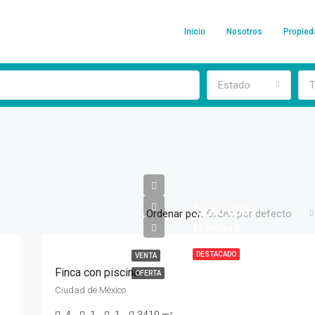
Inicio
Nosotros
Propie
Estado
T
$9,90,000
Ordenar por:
Orden por defecto
$5,400/sq ft
DESTACADO
VENTA
Finca con piscina
OFERTA
Ciudad de México