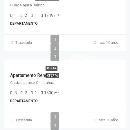
Guadalajara Jalisco
1
2
1
1749
m²
DEPARTAMENTO
Tresesenta
hace 10 años
$2,200/mo
RENTA
Apartamento Renovado
OFERTA
Ciudad Juarez Chihuahua
3
2
1
1500
m²
DEPARTAMENTO
Tresesenta
hace 10 años