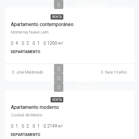
$13,000/mo
RENTA
Apartamento contemporáneo
Monterrey Nuevo León
4
2
1
1200
m²
DEPARTAMENTO
Jose Maldonado
hace 10 años
$4,50,000
$2,800/sq ft
VENTA
Apartamento moderno
Ciudad de Mexico
1
2
1
2149
m²
DEPARTAMENTO