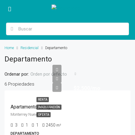
Home
Residencial
Departamento
Departamento
Ordenar por:
Orden por defecto
6 Propiedades
$2,500/mo
RENTA
Apartamento de lujo
INAUGURACIÓN
Monterrey Nuevo Leon
OFERTA
3
1
1
2450
m²
DEPARTAMENTO