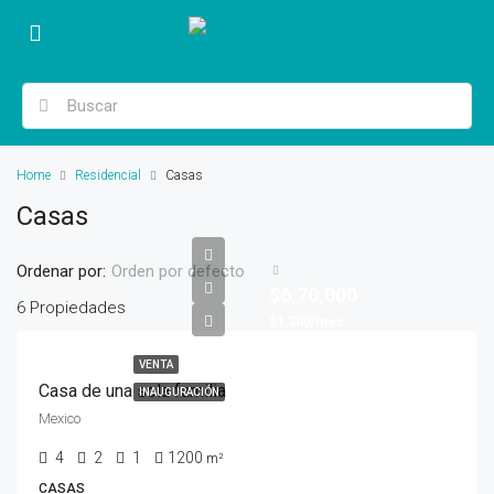
Home
Residencial
Casas
Casas
Ordenar por:
Orden por defecto
$6,70,000
6 Propiedades
$1,300/mes
VENTA
Casa de una sola familia
INAUGURACIÓN
Mexico
4
2
1
1200
m²
CASAS