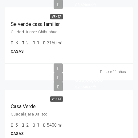
$3,690/sq ft
VENTA
Se vende casa familiar
Ciudad Juarez Chihuahua
3
2
1
2150
m²
CASAS
hace 11 años
$35,50,000
$2,560/sq ft
VENTA
Casa Verde
Guadalajara Jalisco
5
2
1
5400
m²
CASAS