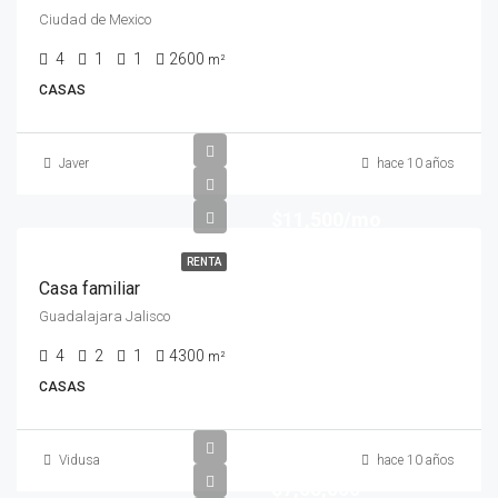
Ciudad de Mexico
4
1
1
2600
m²
CASAS
Javer
hace 10 años
$11,500/mo
RENTA
Casa familiar
Guadalajara Jalisco
4
2
1
4300
m²
CASAS
Vidusa
hace 10 años
$7,58,000