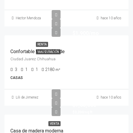
Hector Mendoza
hace 10 años
$1,900/mo
RENTA
Confortable Villa en Verde
INAUGURACIÓN
Ciudad Juarez Chihuahua
3
1
1
2180
m²
CASAS
Lili de Jimenez
hace 10 años
$7,60,000
$3,200/sq ft
VENTA
Casa de madera moderna