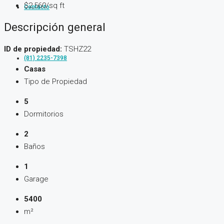
$2,560/sq ft
Contacto
Descripción general
ID de propiedad:
TSHZ22
(81) 2235-7398
Casas
Tipo de Propiedad
5
Dormitorios
2
Baños
1
Garage
5400
m²