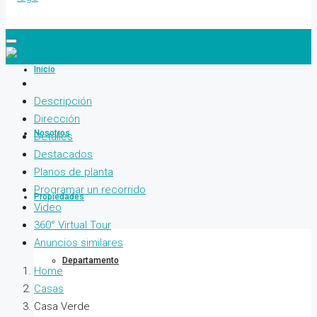
Inicio
Descripción
Dirección
Nosotros
Detalles
Destacados
Planos de planta
Programar un recorrido
Propiedades
Video
360° Virtual Tour
Anuncios similares
Departamento
Home
Casas
Casa Verde