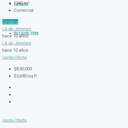
1340
m²
Contacto
Comercial
Detalles
Lili de Jimenez
(81) 2235-7398
hace 10 años
Lili de Jimenez
hace 10 años
Venta
Oferta
$8,90,000
$3,690/sq ft
Venta
Oferta