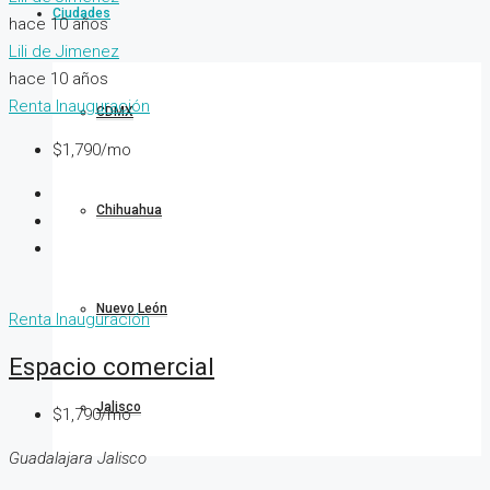
Ciudades
hace 10 años
Lili de Jimenez
hace 10 años
Renta
Inauguración
CDMX
$1,790/mo
Chihuahua
Nuevo León
Renta
Inauguración
Espacio comercial
Jalisco
$1,790/mo
Guadalajara Jalisco