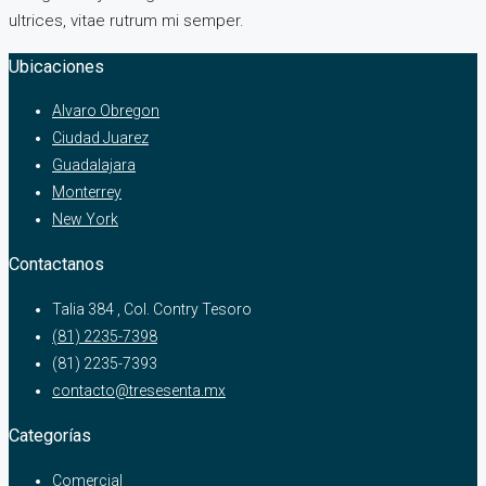
ultrices, vitae rutrum mi semper.
Ubicaciones
Alvaro Obregon
Ciudad Juarez
Guadalajara
Monterrey
New York
Contactanos
Talia 384 , Col. Contry Tesoro
(81) 2235-7398
(81) 2235-7393
contacto@tresesenta.mx
Categorías
Comercial