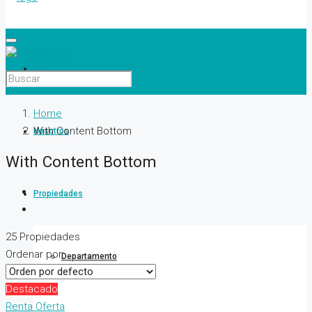
Inicio
Home
With Content Bottom
Nosotros
With Content Bottom
Propiedades
25 Propiedades
Ordenar por:
Departamento
Destacado
Renta
Oferta