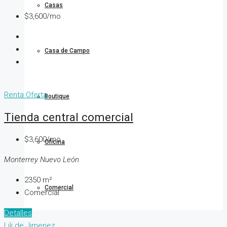
Casas
$3,600/mo
Casa de Campo
Renta
Oferta
Boutique
Tienda central comercial
$3,600/mo
Oficina
Monterrey Nuevo León
2350
m²
Comercial
Comercial
Detalles
Lili de Jimenez