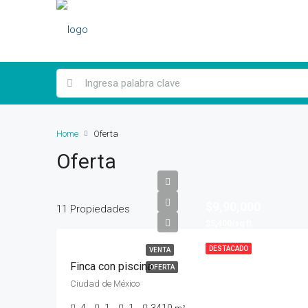
Home
Oferta
Oferta
$9,90,000
11 Propiedades
$5,400/sq ft
DESTACADO
VENTA
Finca con piscina
OFERTA
Ciudad de México