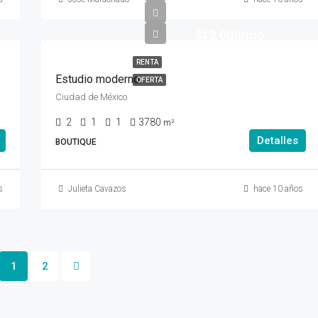
$12,000/mo
RENTA
Estudio moderno
OFERTA
Ciudad de México
2
1
1
3780
m²
Detalles
BOUTIQUE
s
Julieta Cavazos
hace 10 años
1
2