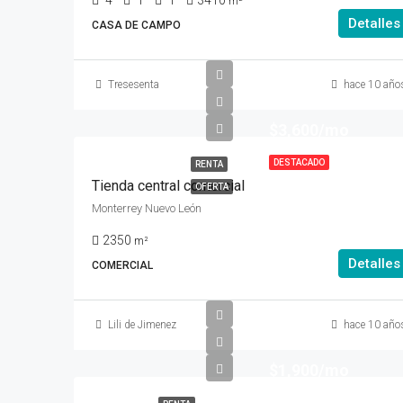
4
1
1
3410
m²
Detalles
CASA DE CAMPO
Tresesenta
hace 10 año
$3,600/mo
DESTACADO
RENTA
Tienda central comercial
OFERTA
Monterrey Nuevo León
2350
m²
Detalles
COMERCIAL
Lili de Jimenez
hace 10 año
$1,900/mo