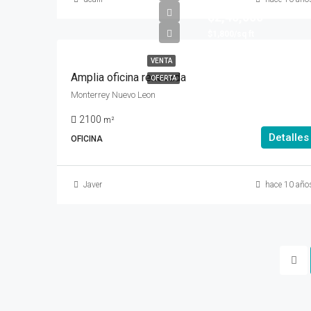
$2,45,000
$1,800/sq ft
VENTA
Amplia oficina renovada
OFERTA
Monterrey Nuevo Leon
2100
m²
Detalles
OFICINA
Javer
hace 10 año