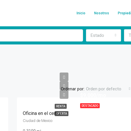
Inicio
Nosotros
Propie
Estado
T
Ordenar por:
Orden por defecto
$9,000/mo
DESTACADO
RENTA
Oficina en el centro
OFERTA
Ciudad de Mexico