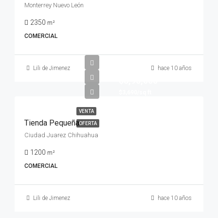
Monterrey Nuevo León
2350
m²
COMERCIAL
Lili de Jimenez
hace 10 años
$8,90,000
$3,690/sq ft
VENTA
Tienda Pequeña
OFERTA
Ciudad Juarez Chihuahua
1200
m²
COMERCIAL
Lili de Jimenez
hace 10 años