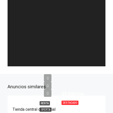
Anuncios similares
$3,600/mo
DESTACADO
RENTA
Tienda central comercial
OFERTA