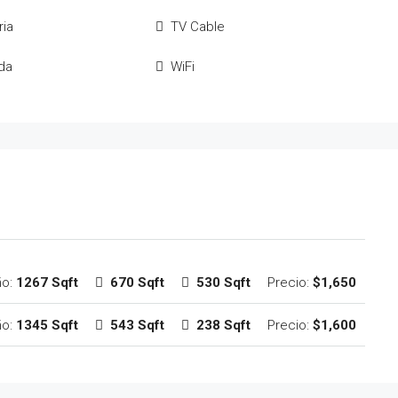
ria
TV Cable
da
WiFi
ño:
1267 Sqft
670 Sqft
530 Sqft
Precio:
$1,650
ño:
1345 Sqft
543 Sqft
238 Sqft
Precio:
$1,600