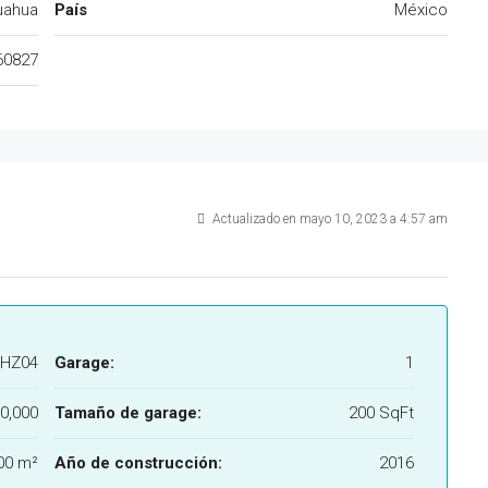
uahua
País
México
60827
Actualizado en mayo 10, 2023 a 4:57 am
HZ04
Garage:
1
0,000
Tamaño de garage:
200 SqFt
00 m²
Año de construcción:
2016