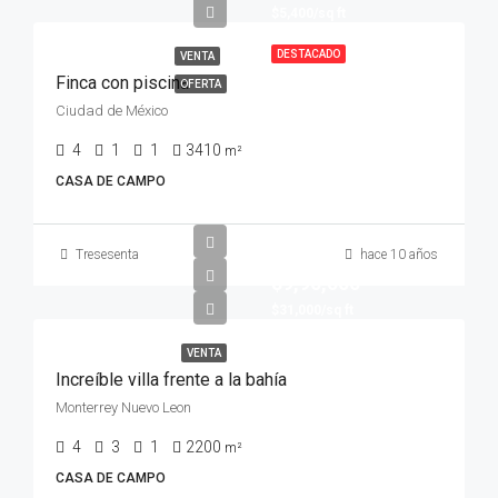
$5,400/sq ft
DESTACADO
VENTA
Finca con piscina
OFERTA
Ciudad de México
4
1
1
3410
m²
CASA DE CAMPO
Tresesenta
hace 10 años
$9,90,000
$31,000/sq ft
VENTA
Increíble villa frente a la bahía
Monterrey Nuevo Leon
4
3
1
2200
m²
CASA DE CAMPO