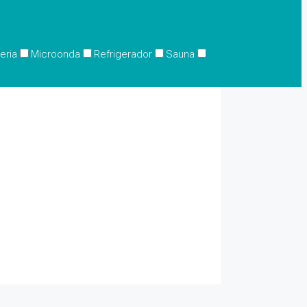
eria
Microonda
Refrigerador
Sauna