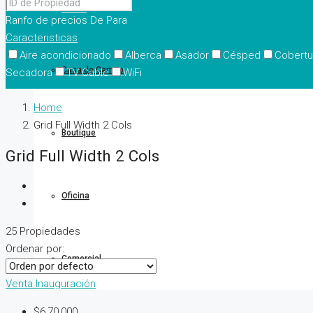
Casas
Ranfo de precios
De
Para
Caracteristicas
Aire acondicionado
Alberca
Asador
Césped
Cobertu
Casa de Campo
Secadora
TV Cable
WiFi
Home
Grid Full Width 2 Cols
Boutique
Grid Full Width 2 Cols
Oficina
25 Propiedades
Ordenar por:
Comercial
Venta
Inauguración
$6,70,000