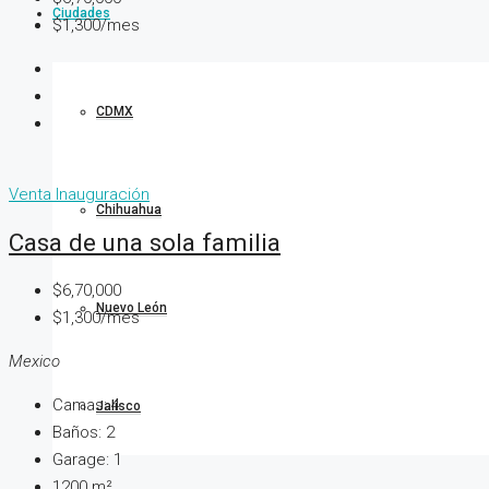
Ciudades
$1,300/mes
CDMX
Venta
Inauguración
Chihuahua
Casa de una sola familia
$6,70,000
Nuevo León
$1,300/mes
Mexico
Camas:
4
Jalisco
Baños:
2
Garage:
1
1200
m²