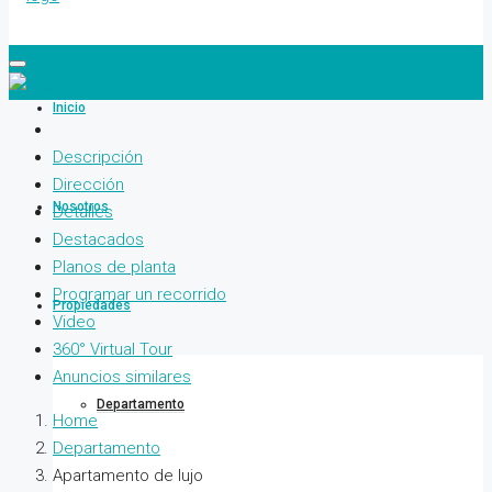
Inicio
Descripción
Dirección
Nosotros
Detalles
Destacados
Planos de planta
Programar un recorrido
Propiedades
Video
360° Virtual Tour
Anuncios similares
Departamento
Home
Departamento
Apartamento de lujo