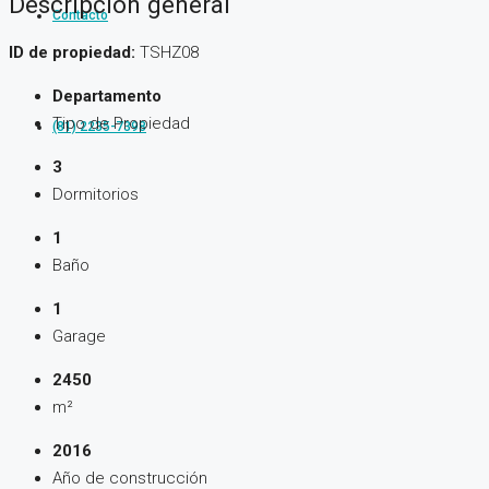
Descripción general
Contacto
ID de propiedad:
TSHZ08
Departamento
Tipo de Propiedad
(81) 2235-7398
3
Dormitorios
1
Baño
1
Garage
2450
m²
2016
Año de construcción