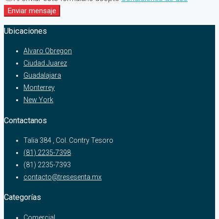
Enviar mensaje
Ubicaciones
Alvaro Obregon
Ciudad Juarez
Guadalajara
Monterrey
New York
Contactanos
Talia 384 , Col. Contry Tesoro
(81) 2235-7398
(81) 2235-7393
contacto@tresesenta.mx
Categorías
Comercial