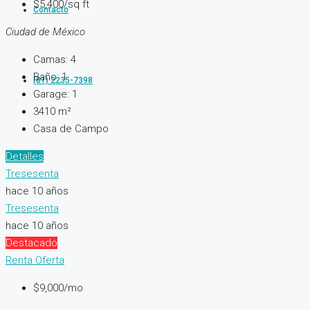
$5,400/sq ft
Contacto
Ciudad de México
Camas:
4
Baño:
1
(81) 2235-7398
Garage:
1
3410
m²
Casa de Campo
Detalles
Tresesenta
hace 10 años
Tresesenta
hace 10 años
Destacado
Renta
Oferta
$9,000/mo