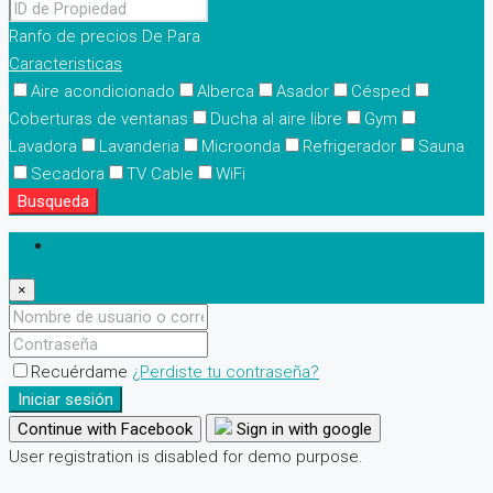
Ranfo de precios
De
Para
Caracteristicas
Aire acondicionado
Alberca
Asador
Césped
Coberturas de ventanas
Ducha al aire libre
Gym
Lavadora
Lavanderia
Microonda
Refrigerador
Sauna
Secadora
TV Cable
WiFi
Busqueda
Iniciar sesión
×
Recuérdame
¿Perdiste tu contraseña?
Iniciar sesión
Continue with Facebook
Sign in with google
User registration is disabled for demo purpose.