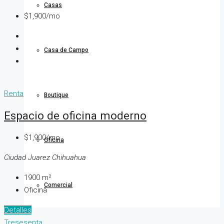
Casas
$1,900/mo
Casa de Campo
Renta
Boutique
Espacio de oficina moderno
$1,900/mo
Oficina
Ciudad Juarez Chihuahua
1900
m²
Comercial
Oficina
Detalles
Tresesenta