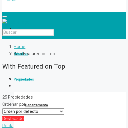
Inicio
Home
With Featured on Top
Nosotros
With Featured on Top
Propiedades
25 Propiedades
Ordenar por:
Departamento
Destacado
Renta