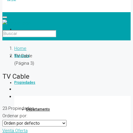
Inicio
Home
TV Cable
Nosotros
(Página 3)
TV Cable
Propiedades
23 Propiedades
Departamento
Ordenar por:
Venta
Oferta