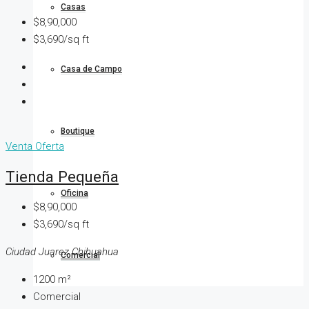
Casas
$8,90,000
$3,690/sq ft
Casa de Campo
Boutique
Venta
Oferta
Tienda Pequeña
Oficina
$8,90,000
$3,690/sq ft
Ciudad Juarez Chihuahua
Comercial
1200
m²
Comercial