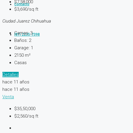
$7,58,000
Contacto
$3,690/sq ft
Ciudad Juarez Chihuahua
Camas:
3
(81) 2235-7398
Baños:
2
Garage:
1
2150
m²
Casas
Detalles
hace 11 años
hace 11 años
Venta
$35,50,000
$2,560/sq ft