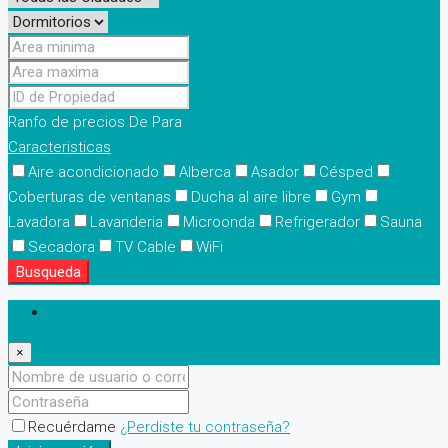
Ranfo de precios
De
Para
Caracteristicas
Aire acondicionado
Alberca
Asador
Césped
Coberturas de ventanas
Ducha al aire libre
Gym
Lavadora
Lavanderia
Microonda
Refrigerador
Sauna
Secadora
TV Cable
WiFi
Busqueda
Iniciar sesión
×
Recuérdame
¿Perdiste tu contraseña?