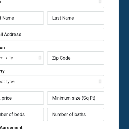
ion
ty
Agreement