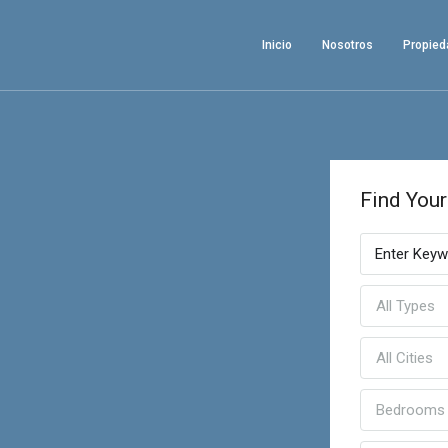
Inicio
Nosotros
Propie
Find You
All Types
All Cities
Bedrooms