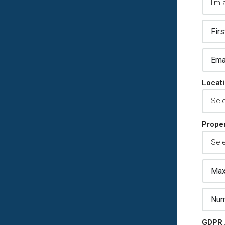
Locat
Proper
GDPR 