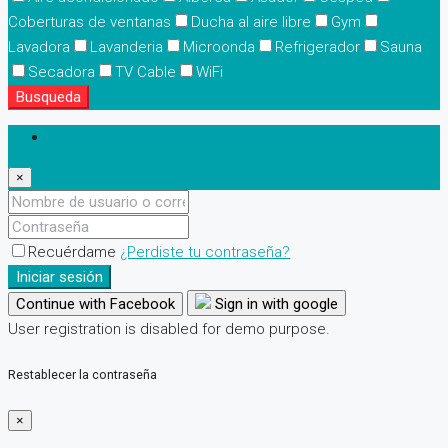
Coberturas de ventanas
Ducha al aire libre
Gym
Lavadora
Lavanderia
Microonda
Refrigerador
Sauna
Secadora
TV Cable
WiFi
Busqueda
Iniciar sesión
×
Recuérdame
¿Perdiste tu contraseña?
Iniciar sesión
Continue with Facebook
Sign in with google
User registration is disabled for demo purpose.
Restablecer la contraseña
×