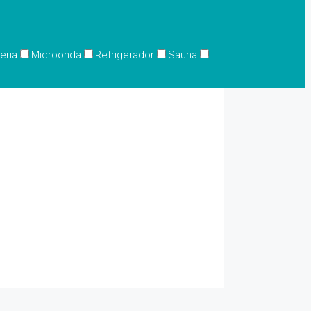
eria
Microonda
Refrigerador
Sauna