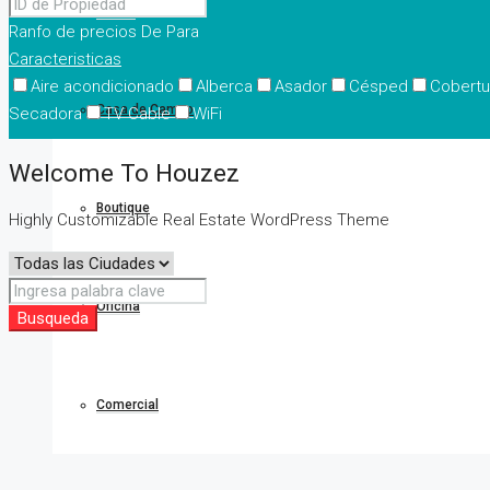
Casas
Ranfo de precios
De
Para
Caracteristicas
Aire acondicionado
Alberca
Asador
Césped
Cobertu
Casa de Campo
Secadora
TV Cable
WiFi
Welcome To Houzez
Boutique
Highly Customizable Real Estate WordPress Theme
Oficina
Busqueda
Comercial