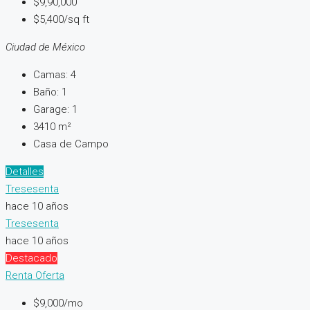
$9,90,000
$5,400/sq ft
Ciudad de México
Camas:
4
Baño:
1
Garage:
1
3410
m²
Casa de Campo
Detalles
Tresesenta
hace 10 años
Tresesenta
hace 10 años
Destacado
Renta
Oferta
$9,000/mo