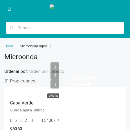
Home
Microonda
(Página 3)
Microonda
Ordenar por:
Orden por defecto
$35,50,000
21 Propiedades
$2,560/sq ft
VENTA
Casa Verde
Guadalajara Jalisco
5
2
1
5400
m²
CASAS