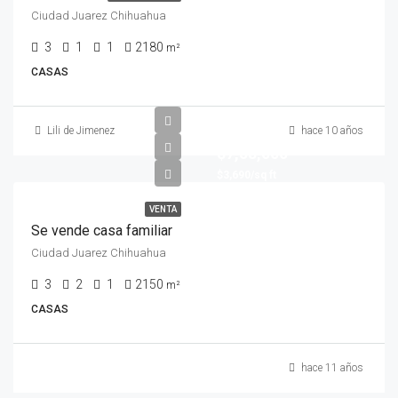
Ciudad Juarez Chihuahua
3
1
1
2180
m²
CASAS
Lili de Jimenez
hace 10 años
$7,58,000
$3,690/sq ft
VENTA
Se vende casa familiar
Ciudad Juarez Chihuahua
3
2
1
2150
m²
CASAS
hace 11 años