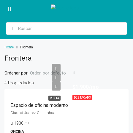
Home
Frontera
Frontera
Ordenar por:
Orden por defecto
4 Propiedades
$1,900/mo
DESTACADO
RENTA
Espacio de oficina moderno
Ciudad Juarez Chihuahua
1900
m²
OFICINA