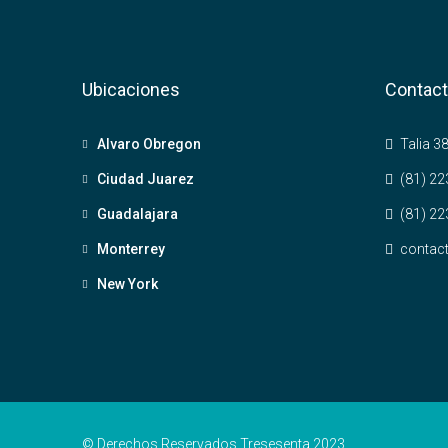
Ubicaciones
Contac
Alvaro Obregon
Talia 38
Ciudad Juarez
(81) 22
Guadalajara
(81) 22
Monterrey
contac
New York
© Derechos Reservados Tresesenta 2023