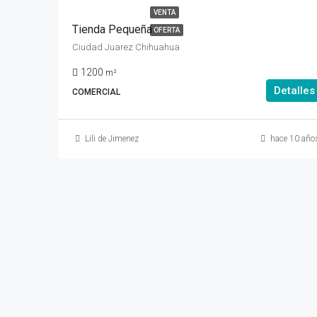
VENTA
Tienda Pequeña
OFERTA
Ciudad Juarez Chihuahua
1200
m²
Detalles
COMERCIAL
Lili de Jimenez
hace 10 año