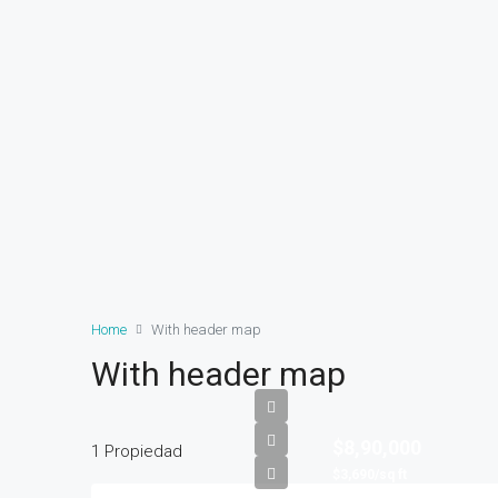
Home
With header map
With header map
$8,90,000
1 Propiedad
$3,690/sq ft