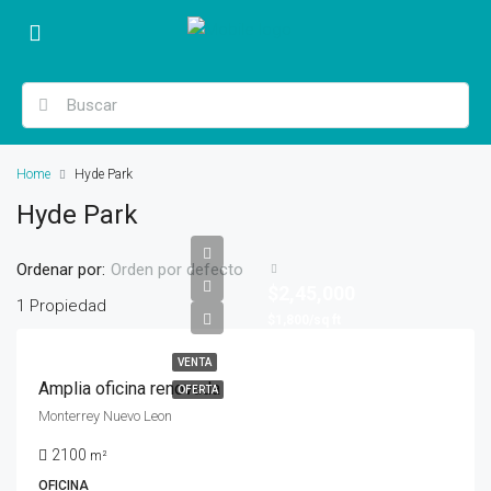
Home
Hyde Park
Hyde Park
Ordenar por:
Orden por defecto
$2,45,000
1 Propiedad
$1,800/sq ft
VENTA
Amplia oficina renovada
OFERTA
Monterrey Nuevo Leon
2100
m²
OFICINA