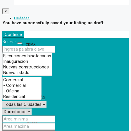
×
Ciudades
You have successfully saved your listing as draft
Continue
Buscar
CDMX
Chihuahua
Nuevo León
Jalisco