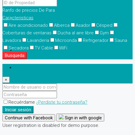
Ranfo de precios
De
Para
Caracteristicas
Contacto
Aire acondicionado
Alberca
Asador
Césped
Coberturas de ventanas
Ducha al aire libre
Gym
Lavadora
Lavanderia
Microonda
Refrigerador
Sauna
Secadora
TV Cable
WiFi
(81) 2235-7398
Busqueda
Iniciar sesión
×
Recuérdame
¿Perdiste tu contraseña?
Iniciar sesión
Continue with Facebook
Sign in with google
User registration is disabled for demo purpose.