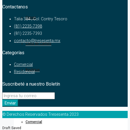
Contactanos
Casas
Talia 384 , Col. Contry Tesoro
(81) 2235-7398
(81) 2235-7393
contacto@tresesenta.mx
Casa de Campo
Categorías
Comercial
Boutique
Residencial
Suscribeté a nuestro Boletín
Oficina
Enviar
© Derechos Reservados Tresesenta 2023
Comercial
Draft Saved