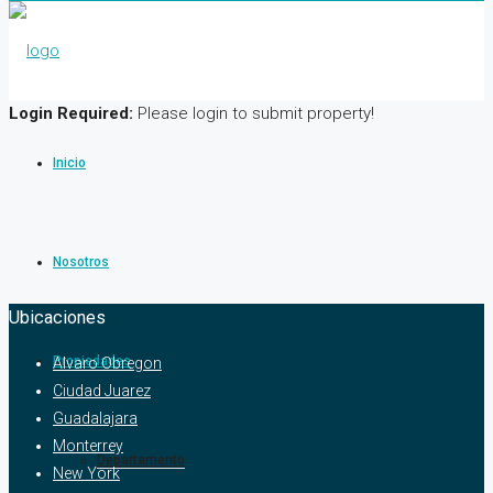
Login Required:
Please login to submit property!
Inicio
Nosotros
Ubicaciones
Propiedades
Alvaro Obregon
Ciudad Juarez
Guadalajara
Monterrey
Departamento
New York