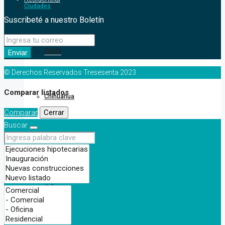
Ciudades
Suscribeté a nuestro Boletín
CDMX
Enviar
© Derechos Reservados Tresesenta 2023
Comparar listados
Chihuahua
Comparar
Cerrar
Buscar
Nuevo León
Jalisco