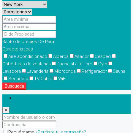
Contacto
(81) 2235-7398
Ranfo de precios
De
Para
Caracteristicas
Aire acondicionado
Alberca
Asador
Césped
Coberturas de ventanas
Ducha al aire libre
Gym
Lavadora
Lavanderia
Microonda
Refrigerador
Sauna
Secadora
TV Cable
WiFi
Busqueda
Iniciar sesión
×
Recuérdame
¿Perdiste tu contraseña?