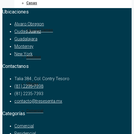
Casas
Ubicaciones
Alvaro Obregon
Casa de Campo
Ciudad Juarez
Guadalajara
Monterrey
New York
Boutique
Contactanos
Talia 384 , Col. Contry Tesoro
Oficina
(81) 2235-7398
(81) 2235-7393
contacto@tresesenta.mx
Comercial
Categorías
Comercial
Residencial