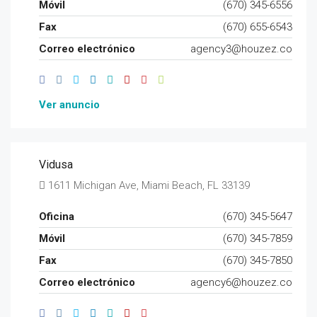
Móvil
(670) 345-6556
Fax
(670) 655-6543
Correo electrónico
agency3@houzez.co
Ver anuncio
Vidusa
1611 Michigan Ave, Miami Beach, FL 33139
Oficina
(670) 345-5647
Móvil
(670) 345-7859
Fax
(670) 345-7850
Correo electrónico
agency6@houzez.co